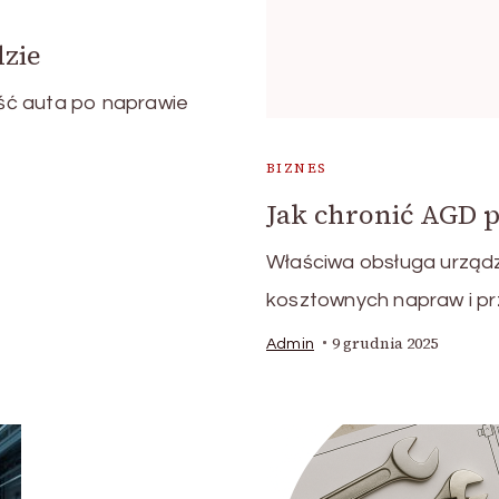
dzie
ść auta po naprawie
BIZNES
Jak chronić AGD 
Właściwa obsługa urząd
kosztownych napraw i pr
9 grudnia 2025
Admin