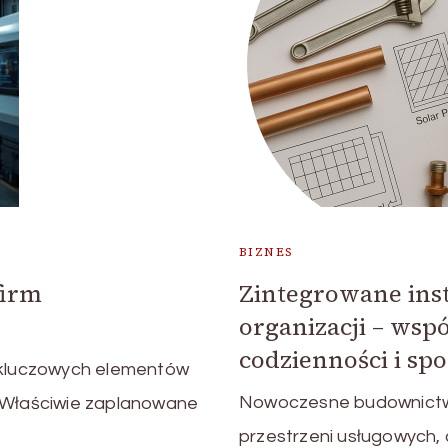
BIZNES
firm
Zintegrowane insta
organizacji – wsp
codzienności i sp
z kluczowych elementów
Nowoczesne budownictwo
. Właściwie zaplanowane
przestrzeni usługowych, c