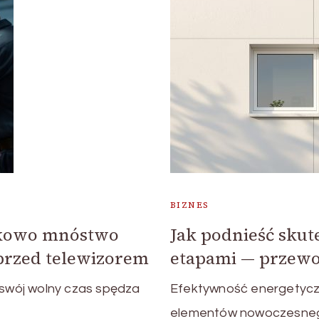
BIZNES
ątkowo mnóstwo
Jak podnieść skut
przed telewizorem
etapami — przewo
swój wolny czas spędza
Efektywność energetyczn
elementów nowoczesneg